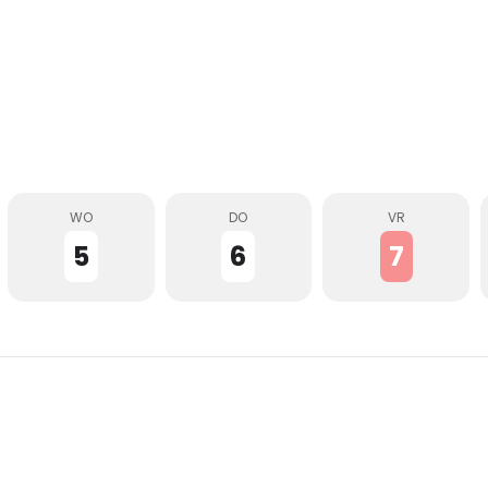
WO
DO
VR
5
6
7