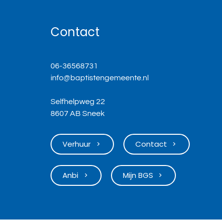
Contact
06-36568731
info@baptistengemeente.nl
Selfhelpweg 22
8607 AB Sneek
Verhuur
Contact
keyboard_arrow_right
keyboard_arrow_right
Anbi
Mijn BGS
keyboard_arrow_right
keyboard_arrow_right