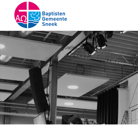
Onze samenkomsten 
verzorgd via een lives
kunt aanwezig zijn bij
samenkomst