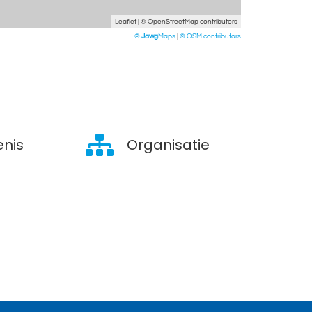
Leaflet
| ©
OpenStreetMap
contributors
©
Jawg
Maps
|
© OSM contributors
nis
Organisatie