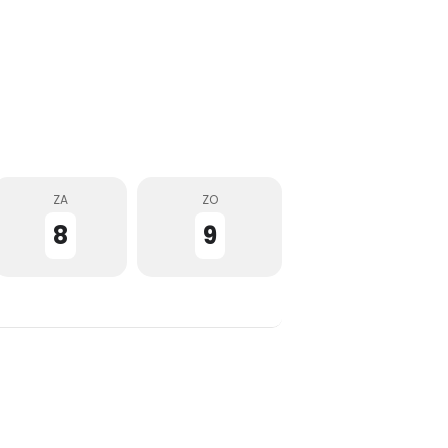
ZA
ZO
8
9