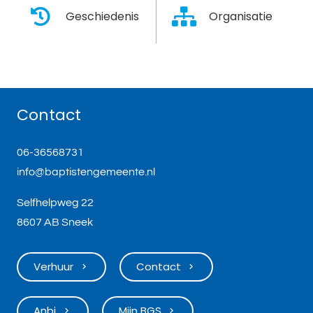
Geschiedenis
Organisatie
Contact
06-36568731
info@baptistengemeente.nl
Selfhelpweg 22
8607 AB Sneek
Verhuur
Contact
keyboard_arrow_right
keyboard_arrow_right
Anbi
Mijn BGS
keyboard_arrow_right
keyboard_arrow_right