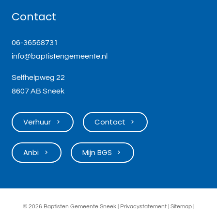
Contact
06-36568731
info@baptistengemeente.nl
Selfhelpweg 22
8607 AB Sneek
Verhuur
Contact
keyboard_arrow_right
keyboard_arrow_right
Anbi
Mijn BGS
keyboard_arrow_right
keyboard_arrow_right
©
2026 Baptisten Gemeente Sneek |
Privacystatement
|
Sitemap
|