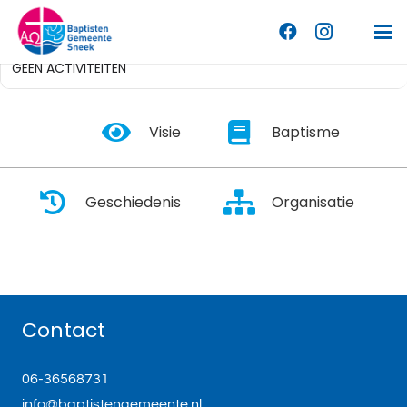
AUGUSTUS, 2026
GEEN ACTIVITEITEN
Visie
Baptisme
Geschiedenis
Organisatie
Contact
06-36568731
info@baptistengemeente.nl