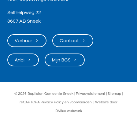
Selfhelpweg 22
8607 AB Sneek
Verhuur
Contact
keyboard_arrow_right
keyboard_arrow_right
Anbi
Mijn BGS
keyboard_arrow_right
keyboard_arrow_right
©
2026 Baptisten Gemeente Sneek |
Privacystatement
|
Sitemap
|
reCAPTCHA
Privacy Policy
en
voorwaarden
| Website door
Divites webwerk