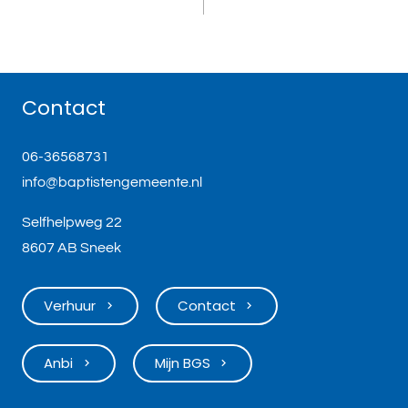
Contact
06-36568731
info@baptistengemeente.nl
Selfhelpweg 22
8607 AB Sneek
Verhuur
Contact
keyboard_arrow_right
keyboard_arrow_right
Anbi
Mijn BGS
keyboard_arrow_right
keyboard_arrow_right