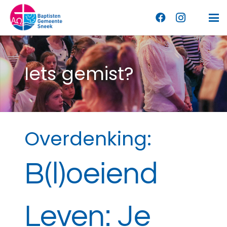
Iets gemist?
Overdenking:
B(l)oeiend
Leven: Je