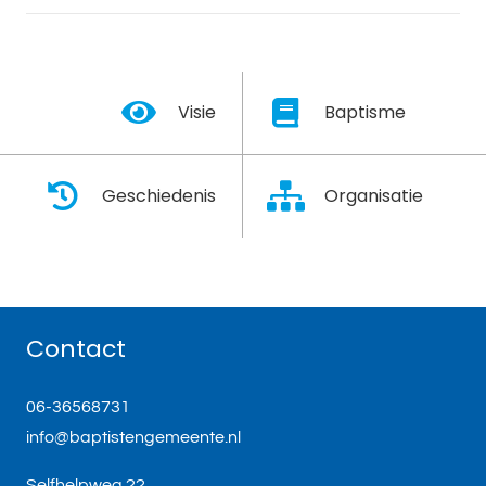
Visie
Baptisme
Geschiedenis
Organisatie
Contact
06-36568731
info@baptistengemeente.nl
Selfhelpweg 22