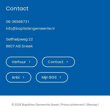
Contact
06-36568731
info@baptistengemeente.nl
Selfhelpweg 22
8607 AB Sneek
Verhuur
Contact
keyboard_arrow_right
keyboard_arrow_right
Anbi
Mijn BGS
keyboard_arrow_right
keyboard_arrow_right
©
2026 Baptisten Gemeente Sneek |
Privacystatement
|
Sitemap
|