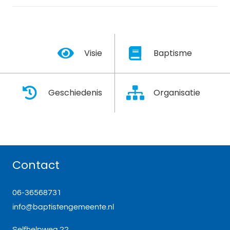
Visie
Baptisme
Geschiedenis
Organisatie
Contact
06-36568731
info@baptistengemeente.nl
Selfhelpweg 22