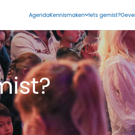
Agenda
Kennismaken
Iets gemist?
Geve
mist?