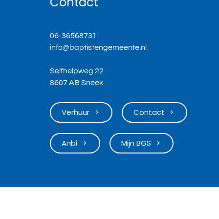
Contact
06-36568731
info@baptistengemeente.nl
Selfhelpweg 22
8607 AB Sneek
Verhuur
Contact
keyboard_arrow_right
keyboard_arrow_right
Anbi
Mijn BGS
keyboard_arrow_right
keyboard_arrow_right