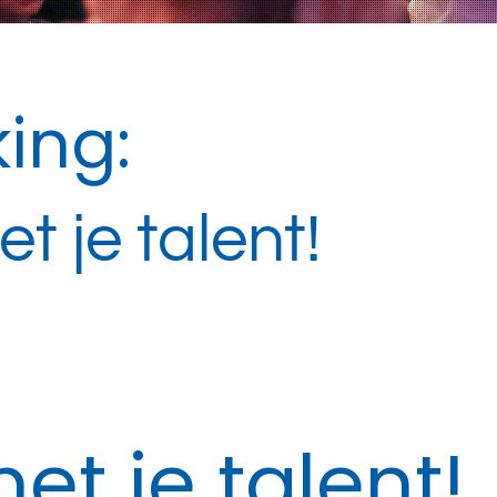
ing:
t je talent!
et je talent!