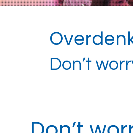
Overdenk
Don’t wor
Don’t wor