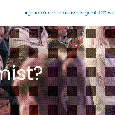
Agenda
Kennismaken
Iets gemist?
Geve
mist?