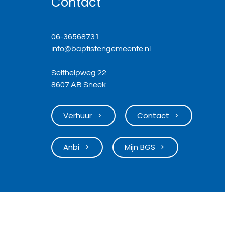
Contact
06-36568731
info@baptistengemeente.nl
Selfhelpweg 22
8607 AB Sneek
Verhuur
Contact
keyboard_arrow_right
keyboard_arrow_right
Anbi
Mijn BGS
keyboard_arrow_right
keyboard_arrow_right