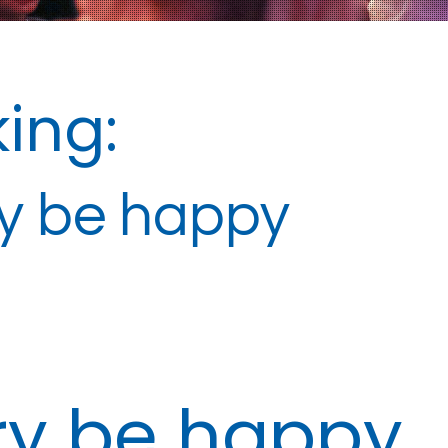
ing:
ry be happy
ry be happy