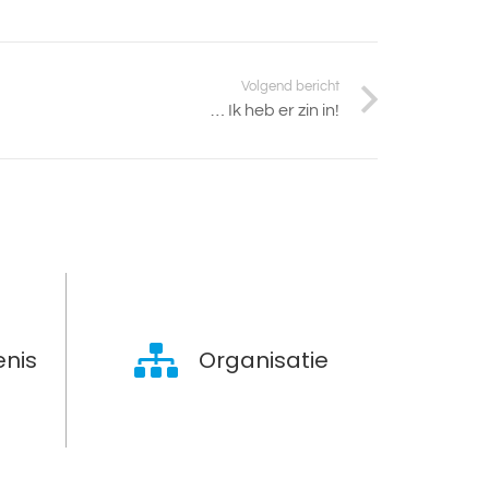
Volgend bericht
… Ik heb er zin in!
nis
Organisatie