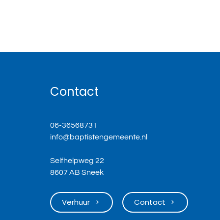
Contact
06-36568731
info@baptistengemeente.nl
Selfhelpweg 22
8607 AB Sneek
Verhuur
Contact
keyboard_arrow_right
keyboard_arrow_right