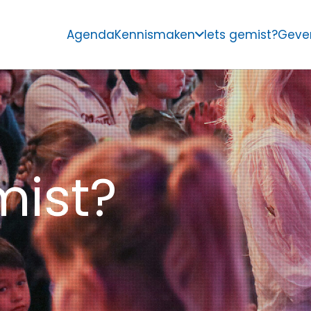
Agenda
Kennismaken
Iets gemist?
Geve
mist?