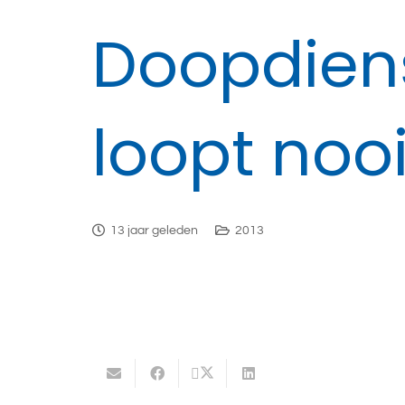
Doopdiens
loopt nooi
13 jaar geleden
2013