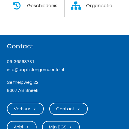
Geschiedenis
Organisatie
Contact
06-36568731
info@baptistengemeente.nl
Selfhelpweg 22
8607 AB Sneek
Verhuur
Contact
keyboard_arrow_right
keyboard_arrow_right
Anbi
Mijn BGS
keyboard_arrow_right
keyboard_arrow_right