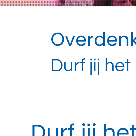
Overdenk
Durf jij he
Durf jij h