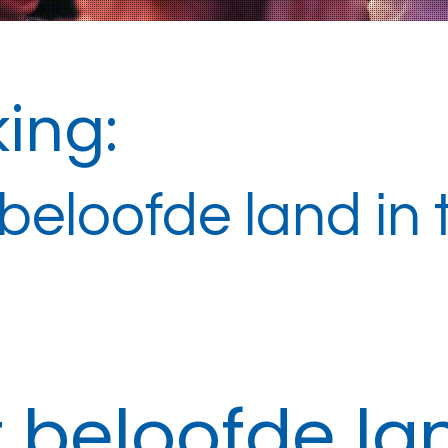
ing:
t beloofde land in
et beloofde la