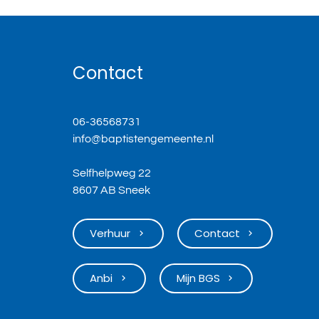
Contact
06-36568731
info@baptistengemeente.nl
Selfhelpweg 22
8607 AB Sneek
Verhuur
Contact
keyboard_arrow_right
keyboard_arrow_right
Anbi
Mijn BGS
keyboard_arrow_right
keyboard_arrow_right