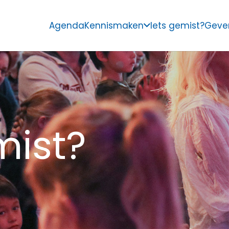
Agenda
Kennismaken
Iets gemist?
Geve
mist?