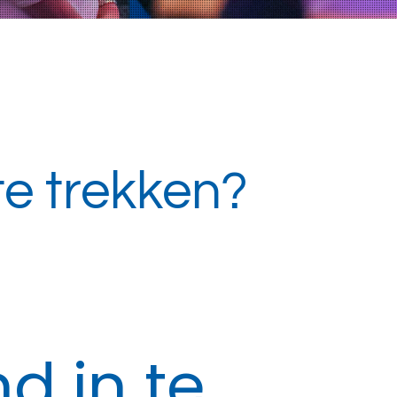
 te trekken?
nd in te