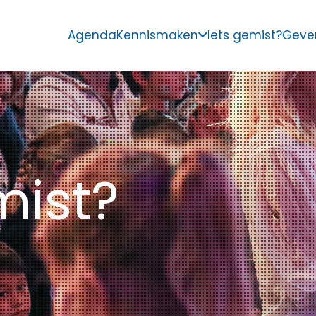
Agenda
Kennismaken
Iets gemist?
Geve
mist?