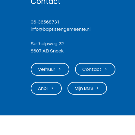
Contact
06-36568731
info@baptistengemeente.nl
Selfhelpweg 22
8607 AB Sneek
Verhuur
Contact
keyboard_arrow_right
keyboard_arrow_right
Anbi
Mijn BGS
keyboard_arrow_right
keyboard_arrow_right