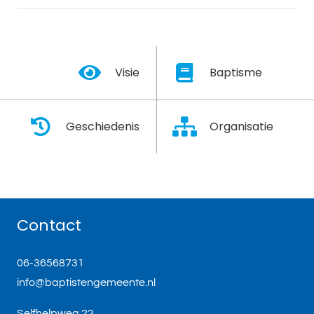
Visie
Baptisme
Geschiedenis
Organisatie
Contact
06-36568731
info@baptistengemeente.nl
Selfhelpweg 22