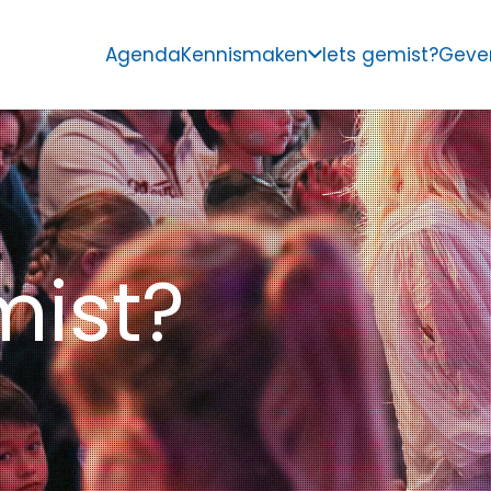
Agenda
Kennismaken
Iets gemist?
Geve
mist?