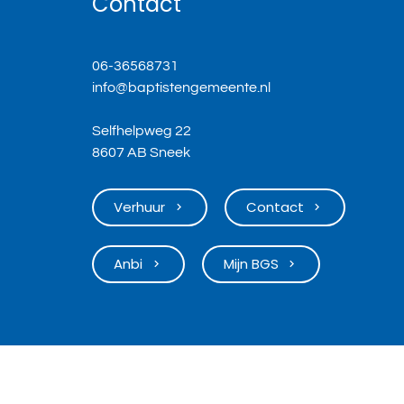
Contact
06-36568731
info@baptistengemeente.nl
Selfhelpweg 22
8607 AB Sneek
Verhuur
Contact
keyboard_arrow_right
keyboard_arrow_right
Anbi
Mijn BGS
keyboard_arrow_right
keyboard_arrow_right