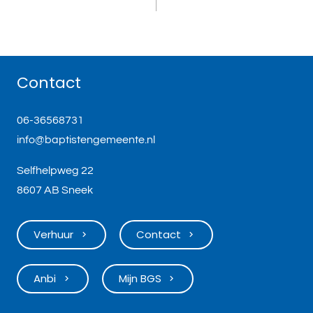
Contact
06-36568731
info@baptistengemeente.nl
Selfhelpweg 22
8607 AB Sneek
Verhuur
Contact
keyboard_arrow_right
keyboard_arrow_right
Anbi
Mijn BGS
keyboard_arrow_right
keyboard_arrow_right