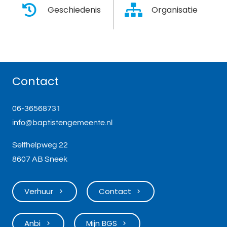
Geschiedenis
Organisatie
Contact
06-36568731
info@baptistengemeente.nl
Selfhelpweg 22
8607 AB Sneek
Verhuur
Contact
keyboard_arrow_right
keyboard_arrow_right
Anbi
Mijn BGS
keyboard_arrow_right
keyboard_arrow_right