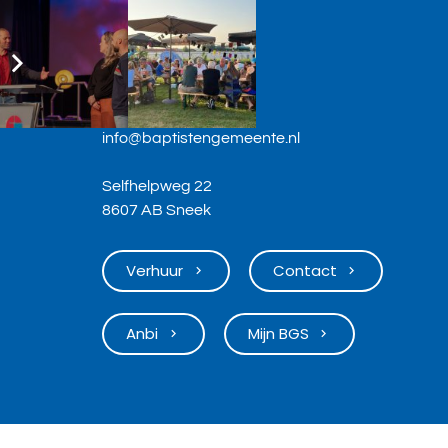
Contact
06-36568731
info@baptistengemeente.nl
Selfhelpweg 22
8607 AB Sneek
Verhuur
Contact
keyboard_arrow_right
keyboard_arrow_right
Anbi
Mijn BGS
keyboard_arrow_right
keyboard_arrow_right