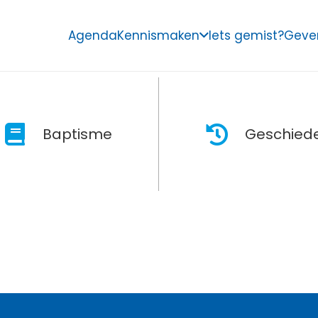
Agenda
Kennismaken
Iets gemist?
Geve
Baptisme
Geschiede