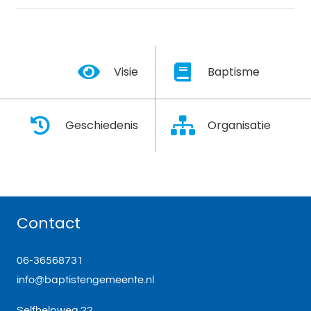
Visie
Baptisme
Geschiedenis
Organisatie
Contact
06-36568731
info@baptistengemeente.nl
Selfhelpweg 22