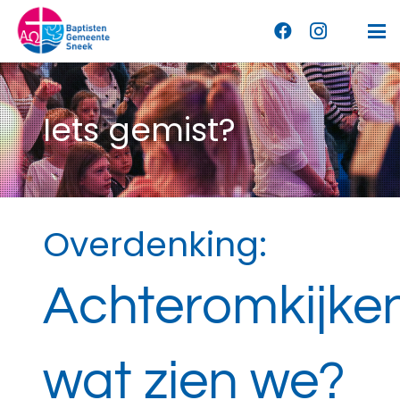
Iets gemist?
Overdenking:
Achteromkijken
wat zien we?