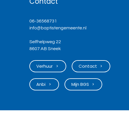
Contact
06-36568731
info@baptistengemeente.nl
Selfhelpweg 22
8607 AB Sneek
Verhuur
Contact
keyboard_arrow_right
keyboard_arrow_right
Anbi
Mijn BGS
keyboard_arrow_right
keyboard_arrow_right