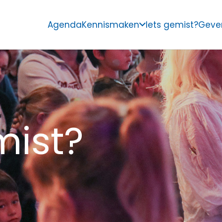
Agenda
Kennismaken
Iets gemist?
Geve
mist?