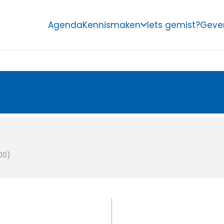
Agenda
Kennismaken
Iets gemist?
Geve
00)