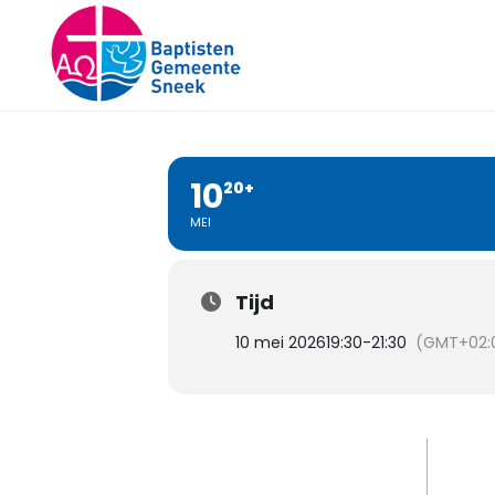
20+
10
20+
MEI
Tijd
10 mei 2026
19:30
-
21:30
(GMT+02: