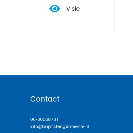
Visie
Contact
06-36568731
info@baptistengemeente.nl