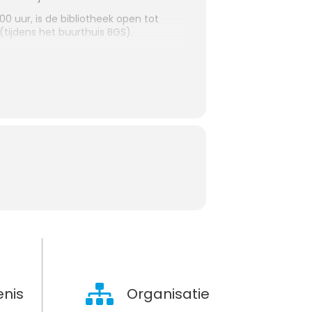
 uur, is de bibliotheek open tot
(tijdens het buurthuis BGS).
nis
Organisatie