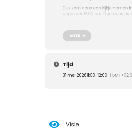
Dus kom eens een kijkje nemen in
ongeveer 12.00 uur. Daarnaast is 
MEER
Tijd
31 mei 2026
11:00
-
12:00
(GMT+02:
Visie