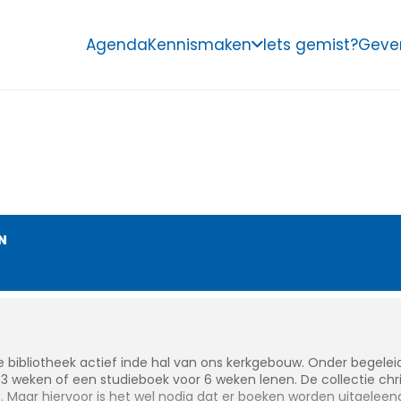
ISCHE BIBLIO
Agenda
Kennismaken
Iets gemist?
Geve
N
che bibliotheek actief inde hal van ons kerkgebouw. Onder begele
3 weken of een studieboek voor 6 weken lenen. De collectie chris
 Maar hiervoor is het wel nodig dat er boeken worden uitgeleend