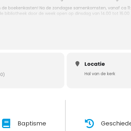
 de boekenkasten! Na de zondagse samenkomsten, vanaf ca 11:00
de bibliotheek door de week open op dinsdag van 14.00 tot 16.00 
Locatie
Hal van de kerk
00)
Baptisme
Geschiede