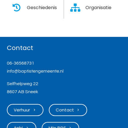
Geschiedenis
Organisatie
Contact
06-36568731
info@baptistengemeente.nl
Selfhelpweg 22
8607 AB Sneek
Verhuur
Contact
keyboard_arrow_right
keyboard_arrow_right
Anbi
Mijn BGS
keyboard_arrow_right
keyboard_arrow_right