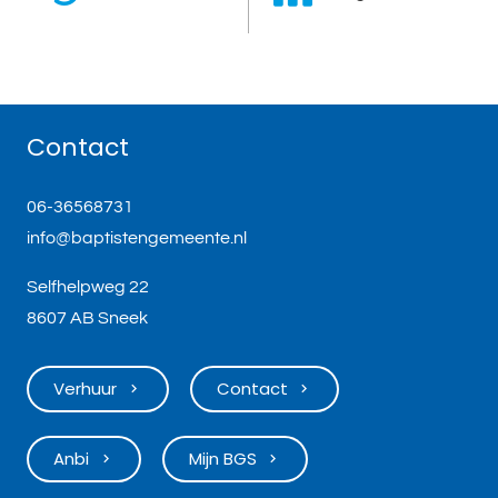
Contact
06-36568731
info@baptistengemeente.nl
Selfhelpweg 22
8607 AB Sneek
Verhuur
Contact
keyboard_arrow_right
keyboard_arrow_right
Anbi
Mijn BGS
keyboard_arrow_right
keyboard_arrow_right