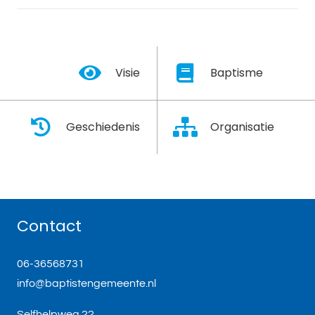
Visie
Baptisme
Geschiedenis
Organisatie
Contact
06-36568731
info@baptistengemeente.nl
Selfhelpweg 22