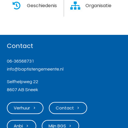
Geschiedenis
Organisatie
Contact
06-36568731
info@baptistengemeente.nl
Selfhelpweg 22
8607 AB Sneek
Verhuur
Contact
keyboard_arrow_right
keyboard_arrow_right
Anbi
Mijn BGS
keyboard_arrow_right
keyboard_arrow_right