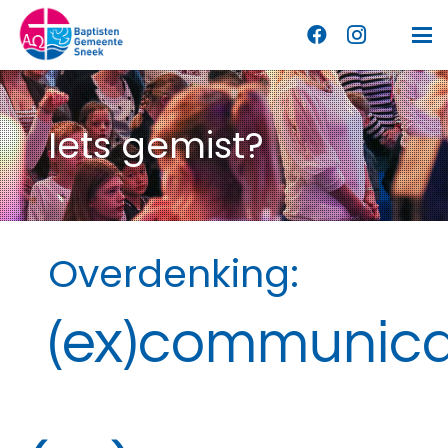
Iets gemist?
Overdenking:
(ex)communica