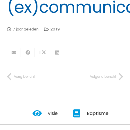
(ex)communica
7 jaar geleden
2019
Vorig bericht
Volgend bericht
Visie
Baptisme