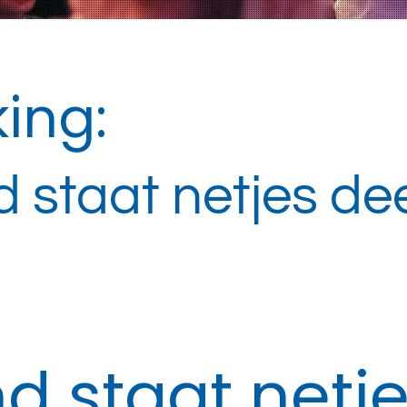
ing:
staat netjes dee
 staat netje