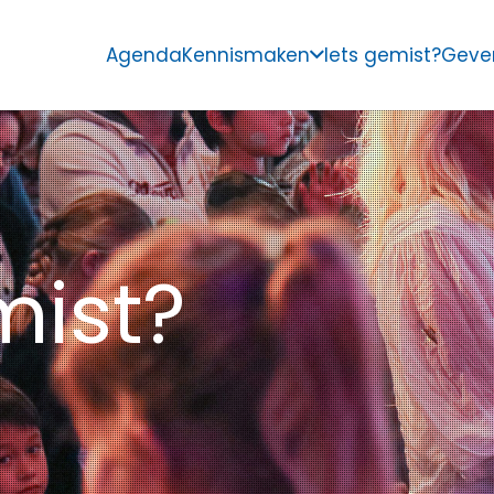
Agenda
Kennismaken
Iets gemist?
Geve
mist?