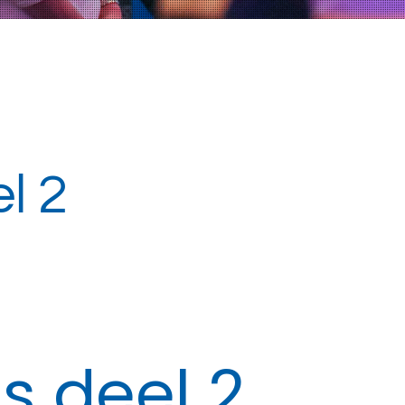
l 2
s deel 2