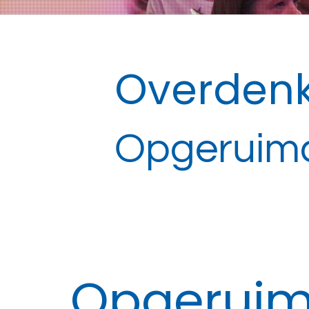
Overdenk
Opgeruimd 
Opgeruimd