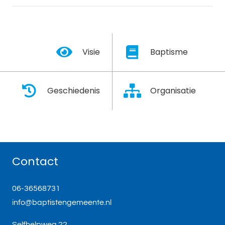
Visie
Baptisme
Geschiedenis
Organisatie
Contact
06-36568731
info@baptistengemeente.nl
Selfhelpweg 22