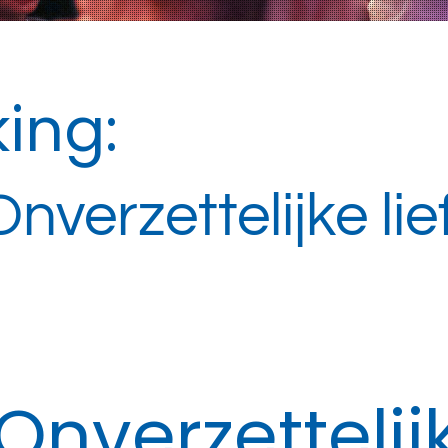
ing:
verzettelijke lie
nverzettelijk