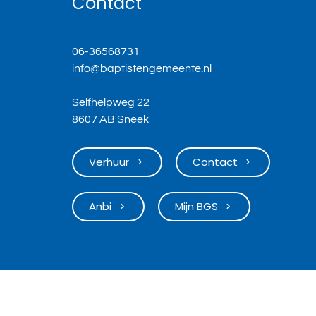
Contact
06-36568731
info@baptistengemeente.nl
Selfhelpweg 22
8607 AB Sneek
Verhuur
Contact
keyboard_arrow_right
keyboard_arrow_right
Anbi
Mijn BGS
keyboard_arrow_right
keyboard_arrow_right