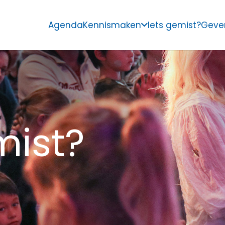
Agenda
Kennismaken
Iets gemist?
Geve
mist?