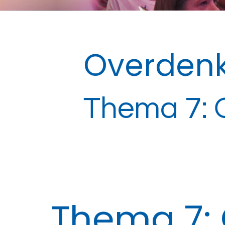
Overdenk
Thema 7: On
Thema 7: O