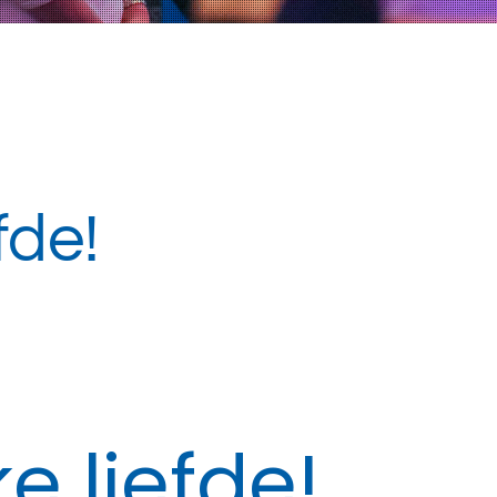
fde!
e liefde!