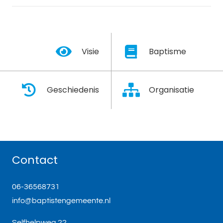
Visie
Baptisme
Geschiedenis
Organisatie
Contact
06-36568731
info@baptistengemeente.nl
Selfhelpweg 22