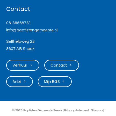
Contact
06-36568731
info@baptistengemeente.nl
Selfhelpweg 22
8607 AB Sneek
Verhuur
Contact
keyboard_arrow_right
keyboard_arrow_right
Anbi
Mijn BGS
keyboard_arrow_right
keyboard_arrow_right
©
2026 Baptisten Gemeente Sneek |
Privacystatement
|
Sitemap
|