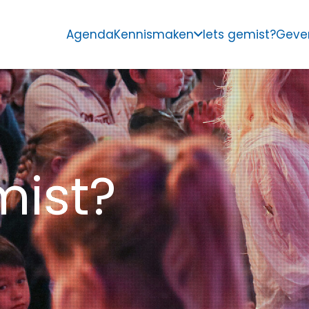
Agenda
Kennismaken
Iets gemist?
Geve
mist?