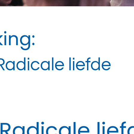
ing:
adicale liefde
Radicale lief