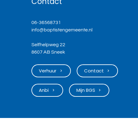
Contact
06-36568731
info@baptistengemeente.nl
Selfhelpweg 22
8607 AB Sneek
Verhuur
Contact
keyboard_arrow_right
keyboard_arrow_right
Anbi
Mijn BGS
keyboard_arrow_right
keyboard_arrow_right