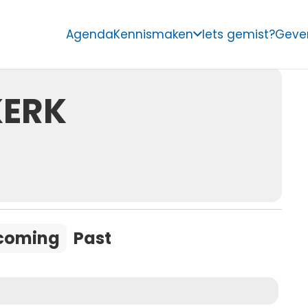
this location
Agenda
Kennismaken
Iets gemist?
Geve
KERK
coming
Past